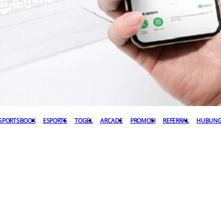
SPORTSBOOK
ESPORTS
TOGEL
ARCADE
PROMOSI
REFERRAL
HUBUNGI