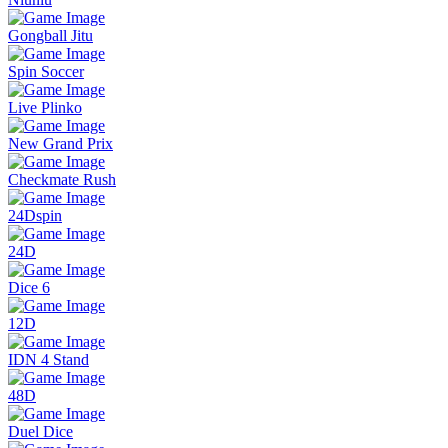
Gongball Jitu
Spin Soccer
Live Plinko
New Grand Prix
Checkmate Rush
24Dspin
24D
Dice 6
12D
IDN 4 Stand
48D
Duel Dice