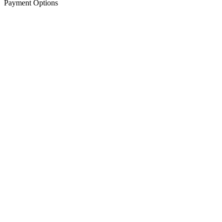
Payment Options