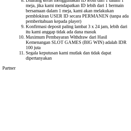
Dilarang keras menggunakan ID lebih dari 1 dalam 1
meja, jika kami mendapatkan ID lebih dari 1 bermain
bersamaan dalam 1 meja, kami akan melakukan
pemblokiran USER ID secara PERMANEN (tanpa ada
pemberitahuan kepada player)
Konfirmasi deposit paling lambat 3 x 24 jam, lebih dari
itu kami anggap tidak ada dana masuk
Maximum Pembayaran Withdraw dari Hasil
Kemenangan SLOT GAMES (BIG WIN) adalah IDR
100 juta
Segala keputusan kami mutlak dan tidak dapat
dipertanyakan
Partner