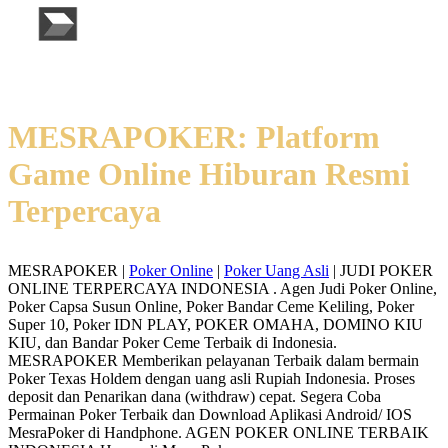
MESRAPOKER: Platform
Game Online Hiburan Resmi
Terpercaya
MESRAPOKER |
Poker Online
|
Poker Uang Asli
| JUDI POKER
ONLINE TERPERCAYA INDONESIA . Agen Judi Poker Online,
Poker Capsa Susun Online, Poker Bandar Ceme Keliling, Poker
Super 10, Poker IDN PLAY, POKER OMAHA, DOMINO KIU
KIU, dan Bandar Poker Ceme Terbaik di Indonesia.
MESRAPOKER Memberikan pelayanan Terbaik dalam bermain
Poker Texas Holdem dengan uang asli Rupiah Indonesia. Proses
deposit dan Penarikan dana (withdraw) cepat. Segera Coba
Permainan Poker Terbaik dan Download Aplikasi Android/ IOS
MesraPoker di Handphone. AGEN POKER ONLINE TERBAIK