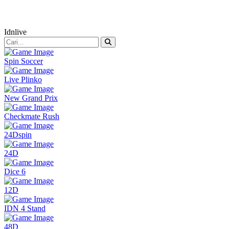
Idnlive
Spin Soccer
Live Plinko
New Grand Prix
Checkmate Rush
24Dspin
24D
Dice 6
12D
IDN 4 Stand
48D