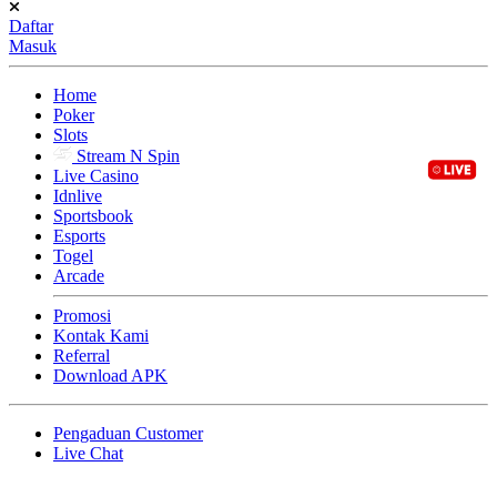
Daftar
Masuk
Home
Poker
Slots
Stream N Spin
Live Casino
Idnlive
Sportsbook
Esports
Togel
Arcade
Promosi
Kontak Kami
Referral
Download APK
Pengaduan Customer
Live Chat