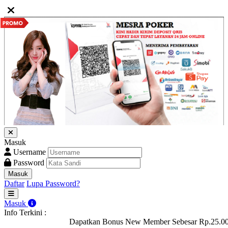
Masuk
Username
Password
Masuk
Daftar
Lupa Password?
Masuk
Info Terkini :
Dapatkan Bonus New Member Sebesar Rp.25.000 da