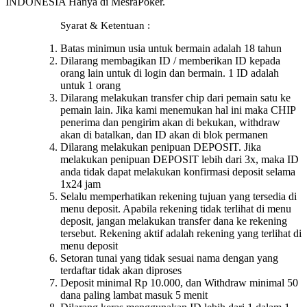
INDONESIA Hanya di MesraPoker.
Syarat & Ketentuan :
Batas minimun usia untuk bermain adalah 18 tahun
Dilarang membagikan ID / memberikan ID kepada
orang lain untuk di login dan bermain. 1 ID adalah
untuk 1 orang
Dilarang melakukan transfer chip dari pemain satu ke
pemain lain. Jika kami menemukan hal ini maka CHIP
penerima dan pengirim akan di bekukan, withdraw
akan di batalkan, dan ID akan di blok permanen
Dilarang melakukan penipuan DEPOSIT. Jika
melakukan penipuan DEPOSIT lebih dari 3x, maka ID
anda tidak dapat melakukan konfirmasi deposit selama
1x24 jam
Selalu memperhatikan rekening tujuan yang tersedia di
menu deposit. Apabila rekening tidak terlihat di menu
deposit, jangan melakukan transfer dana ke rekening
tersebut. Rekening aktif adalah rekening yang terlihat di
menu deposit
Setoran tunai yang tidak sesuai nama dengan yang
terdaftar tidak akan diproses
Deposit minimal Rp 10.000, dan Withdraw minimal 50
dana paling lambat masuk 5 menit