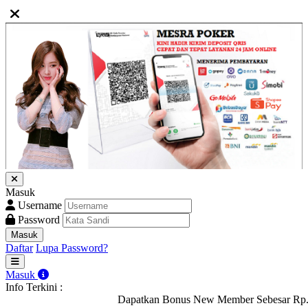
Masuk
Username
Password
Masuk
Daftar
Lupa Password?
Masuk
Info Terkini :
Dapatkan Bonus New Member Sebesar Rp.25.